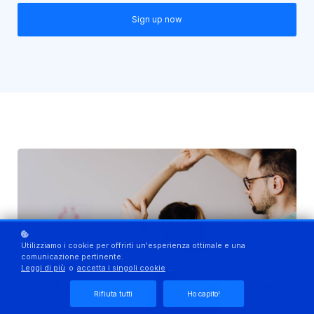
Sign up now
Utilizziamo i cookie per offrirti un'esperienza ottimale e una
comunicazione pertinente.
Leggi di più
o
accetta i singoli cookie
.
Rifiuta tutti
Ho capito!